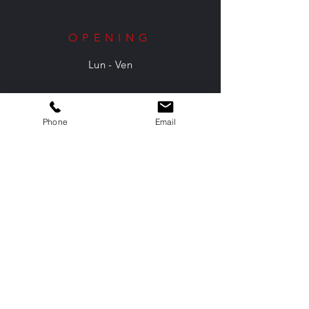
OPENING
Lun - Ven
HELP
Phone
Email
Conditions générales de
vente
Newsletter
S`abonner maintenant